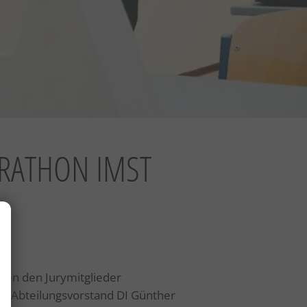
RATHON IMST
iten den Jurymitglieder
ie Abteilungsvorstand DI Günther