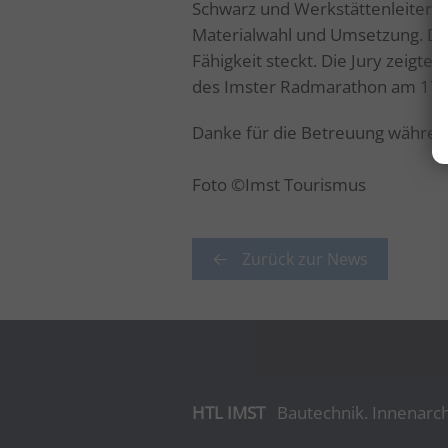
Schwarz und Werkstättenleiter In
Materialwahl und Umsetzung. Dab
Fähigkeit steckt. Die Jury zeigte
des Imster Radmarathon am 17. M
Danke für die Betreuung während
Foto ©Imst Tourismus
Zurück zur News
HTL IMST
Bautechnik. Innenarch