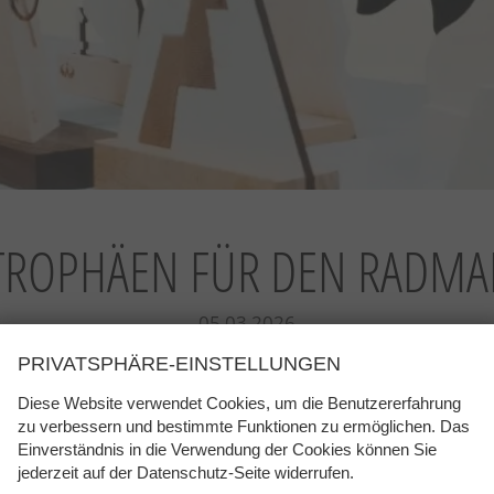
 TROPHÄEN FÜR DEN RADMA
05.03.2026
PRIVATSPHÄRE-EINSTELLUNGEN
r den Radmarathon Imst
Diese Website verwendet Cookies, um die Benutzererfahrung
zu verbessern und bestimmte Funktionen zu ermöglichen. Das
4. Klassen (Abteilung Innenarchitektur) stellten ihre Arbe
Einverständnis in die Verwendung der Cookies können Sie
 und Projektleiter Mathias Reiter von Imst Tourismus sow
jederzeit auf der Datenschutz-Seite widerrufen.