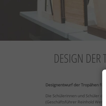
DESIGN DER
Designentwurf der Tropähen fü
Die Schülerinnen und Schüler der 
(Geschäftsführer Reinhold Werth