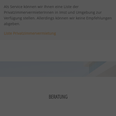
Als Service können wir Ihnen eine Liste der
1P_JAR
Dieser Google-Cookie wird zur Optimierung
PrivatzimmervermieterInnen in Imst und Umgebung zur
von Werbung eingesetzt, um für Nutzer
Verfügung stellen. Allerdings können wir keine Empfehlungen
relevante Anzeigen bereitzustellen, Berichte
abgeben.
zur Kampagnenleistung zu verbessern oder
um zu vermeiden, dass ein Nutzer
Liste Privatzimmervermietung
dieselben Anzeigen mehrmals sieht.
BERATUNG