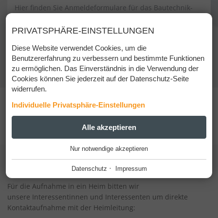
Hier finden Sie Anmeldeformulare für das Bautechnik-
Kolleg und IT-Kolleg Imst:
PRIVATSPHÄRE-EINSTELLUNGEN
Bautechnik-Kolleg
Diese Website verwendet Cookies, um die
IT-Kolleg
Benutzererfahrung zu verbessern und bestimmte Funktionen
zu ermöglichen. Das Einverständnis in die Verwendung der
Cookies können Sie jederzeit auf der Datenschutz-Seite
widerrufen.
Individuelle Privatsphäre-Einstellungen
WOHNMÖGLICHKEITEN
ESSENZIELL
Alle akzeptieren
+
Nur notwendige akzeptieren
Diese Cookies werden für einen reibungslosen Betrieb
Wohnheime
unserer Website benötigt.
·
Datenschutz
Impressum
Website Cookie Consent
+
Für die Aufnahme in ein Heim bitten wir
FUNKTIONALE ANBIETER
+
unsere Interessentinnen und Interessenten um direkte
Kontaktaufnahme mit der Heimleitung:
Tool für die Verwaltung der Cookie Einstellungen.
Funktionale Anbieter helfen dabei, bestimmte Funktionen auf