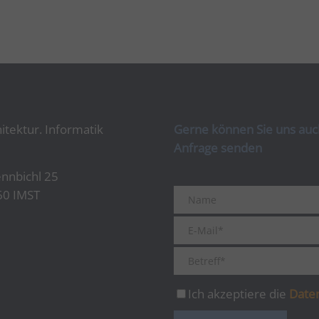
dieselben Anzeigen mehrmals sieht.
itektur. Informatik
Gerne können Sie uns auch
Anfrage senden
nnbichl 25
60 IMST
Ich akzeptiere die
Date