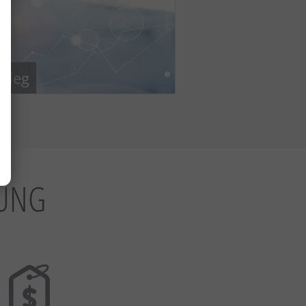
olleg
DUNG
Dauer
Host
1 Jahr(e)
htl-imst.at