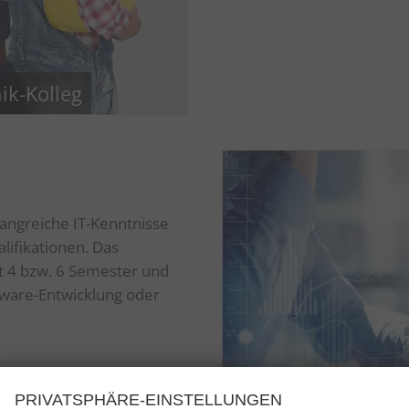
ik-Kolleg
fangreiche IT-Kenntnisse
lifikationen. Das
rt 4 bzw. 6 Semester und
ftware-Entwicklung oder
PRIVATSPHÄRE-EINSTELLUNGEN