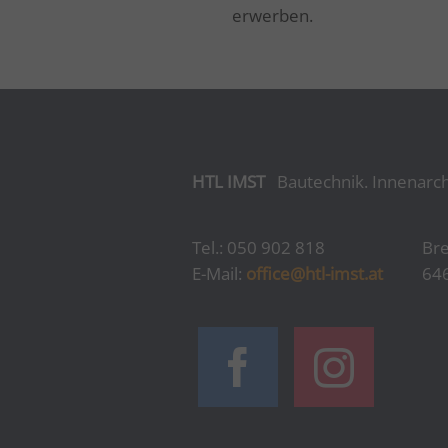
erwerben.
HTL IMST
Bautechnik. Innenarch
Tel.: 050 902 818
Bre
E-Mail:
office@htl-imst.at
64