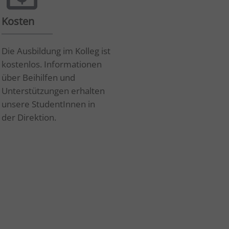
Dauer
Host
n
Session
htl-imst.at
Kosten
 zu
Die Ausbildung im Kolleg ist
Dauer
Host
kostenlos. Informationen
Session
htl-imst.at
über Beihilfen und
 alle
Unterstützungen erhalten
Dauer
Host
unsere StudentInnen in
re-
2 Jahr(e)
.google.com
der Direktion.
D,
6 Monat(e)
.google.com
 und
en.
rung
1 Monat(e)
.google.com
chte
oder