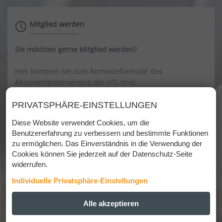
Mitglied werden
Sie möchten gerne Mitglied werden?
Hier kommen Sie zum Anmeldeformular des
AbsolventInnenvereins der HTL Imst.
>> Hier geht's zum Anmeldeformular
PRIVATSPHÄRE-EINSTELLUNGEN
Diese Website verwendet Cookies, um die
Benutzererfahrung zu verbessern und bestimmte Funktionen
zu ermöglichen. Das Einverständnis in die Verwendung der
Kontakt
Cookies können Sie jederzeit auf der Datenschutz-Seite
widerrufen.
AbsolventInnenverein HTL IMST
Individuelle Privatsphäre-Einstellungen
Obmann:
ESSENZIELL
Alle akzeptieren
+
DI Thomas Zangerl
Tel.: 050 902 818 - 320