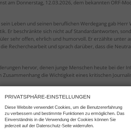
Imst am Donnerstag, 12.03.2026, dem bekannten ORF-Mode
sein Leben und seinen beruflichen Werdegang gab Herr Wo
tik. Er beschränkte sich nicht auf Standardantworten, son
ler sehr offen, ehrlich und humorvoll. Er erzählte unter
f die Recherchearbeit und sprach darüber, dass die Neutral
derungen hervor, denen junge Menschen heute bei der I
 Zusammenhang die Wichtigkeit eines kritischen Journal
rservice, der diesen informativen Vormittag ermöglicht hat
PRIVATSPHÄRE-EINSTELLUNGEN
Diese Website verwendet Cookies, um die Benutzererfahrung
zu verbessern und bestimmte Funktionen zu ermöglichen. Das
Einverständnis in die Verwendung der Cookies können Sie
jederzeit auf der Datenschutz-Seite widerrufen.