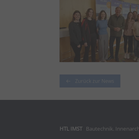
Zurück zur News
HTL IMST
Bautechnik. Innenarch