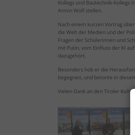
Kollegs und Bautechnik-Kollegs 
Armin Wolf stellen.
Nach einem kurzen Vortrag über 
die Welt der Medien und der Poli
Fragen der Schülerinnen und Schü
mit Putin, vom Einfluss der KI au
dazugehört.
Besonders hob er die Herausfor
begegnen, und betonte in diesem
Vielen Dank an den Tiroler Kultu