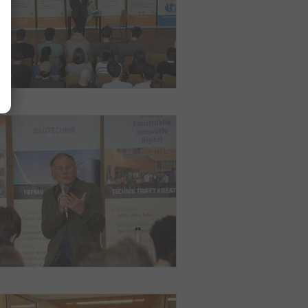
Dauer
Host
1 Jahr(e)
htl-imst.at
Dauer
Host
n
Session
htl-imst.at
 zu
Dauer
Host