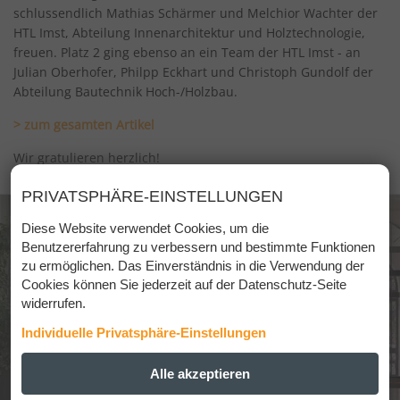
schlussendlich Mathias Schärmer und Melchior Wachter der
HTL Imst, Abteilung Innenarchitektur und Holztechnologie,
freuen. Platz 2 ging ebenso an ein Team der HTL Imst - an
Julian Oberhofer, Philpp Eckhart und Christoph Gundolf der
Abteilung Bautechnik Hoch-/Holzbau.
> zum gesamten Artikel
Wir gratulieren herzlich!
PRIVATSPHÄRE-EINSTELLUNGEN
Diese Website verwendet Cookies, um die
Benutzererfahrung zu verbessern und bestimmte Funktionen
zu ermöglichen. Das Einverständnis in die Verwendung der
Cookies können Sie jederzeit auf der Datenschutz-Seite
widerrufen.
Individuelle Privatsphäre-Einstellungen
ESSENZIELL
Alle akzeptieren
+