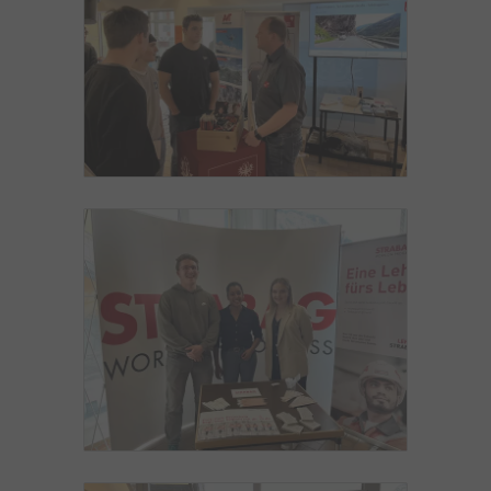
andere Informationen gespeichert werden.
1P_JAR
Dieser Google-Cookie wird zur Optimierung
von Werbung eingesetzt, um für Nutzer
relevante Anzeigen bereitzustellen, Berichte
zur Kampagnenleistung zu verbessern oder
um zu vermeiden, dass ein Nutzer
dieselben Anzeigen mehrmals sieht.