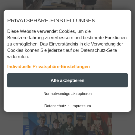
PRIVATSPHÄRE-EINSTELLUNGEN
Diese Website verwendet Cookies, um die
Benutzererfahrung zu verbessern und bestimmte Funktionen
zu ermöglichen. Das Einverständnis in die Verwendung der
Cookies können Sie jederzeit auf der Datenschutz-Seite
widerrufen.
Individuelle Privatsphäre-Einstellungen
ESSENZIELL
Alle akzeptieren
+
Nur notwendige akzeptieren
Diese Cookies werden für einen reibungslosen Betrieb
unserer Website benötigt.
·
Datenschutz
Impressum
Website Cookie Consent
+
FUNKTIONALE ANBIETER
+
Tool für die Verwaltung der Cookie Einstellungen.
Funktionale Anbieter helfen dabei, bestimmte Funktionen auf