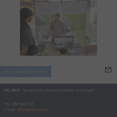
Zurück zur News
HTL IMST
Bautechnik. Innenarchitektur. Informatik
Tel.: 050 902 818
E-Mail:
office@htl-imst.at