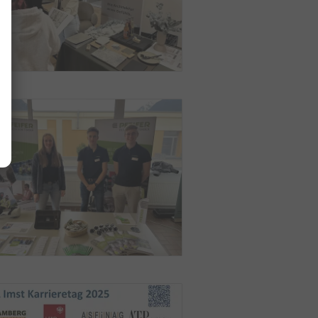
Dauer
Host
1 Jahr(e)
htl-imst.at
Dauer
Host
n
Session
htl-imst.at