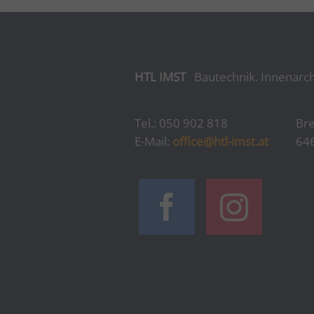
HTL IMST
Bautechnik. Innenarch
Tel.: 050 902 818
Bre
E-Mail:
office@htl-imst.at
64