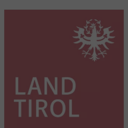
Browserfenster geschlossen werden.
CONSENT
Dieses Cookie speichert die Privatsphäre-
Matomo ist eine Open-Source-Anwendung für die
Einstellungen von Google.
Webanalyse.
NID
Dieses Cookie enthält eine eindeutige ID,
(
Datenschutz des Anbieters
)
über die Ihre bevorzugten Einstellungen und
andere Informationen gespeichert werden.
1P_JAR
Dieser Google-Cookie wird zur Optimierung
von Werbung eingesetzt, um für Nutzer
relevante Anzeigen bereitzustellen, Berichte
zur Kampagnenleistung zu verbessern oder
um zu vermeiden, dass ein Nutzer
dieselben Anzeigen mehrmals sieht.