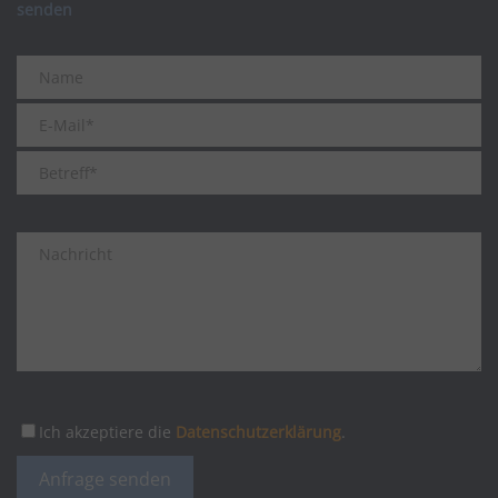
senden
CONSENT
Dieses Cookie speichert die Privatsphäre-
Matomo ist eine Open-Source-Anwendung für die
Einstellungen von Google.
Webanalyse.
NID
Dieses Cookie enthält eine eindeutige ID,
(
Datenschutz des Anbieters
)
über die Ihre bevorzugten Einstellungen und
andere Informationen gespeichert werden.
1P_JAR
Dieser Google-Cookie wird zur Optimierung
von Werbung eingesetzt, um für Nutzer
relevante Anzeigen bereitzustellen, Berichte
zur Kampagnenleistung zu verbessern oder
um zu vermeiden, dass ein Nutzer
dieselben Anzeigen mehrmals sieht.
Ich akzeptiere die
Datenschutzerklärung
.