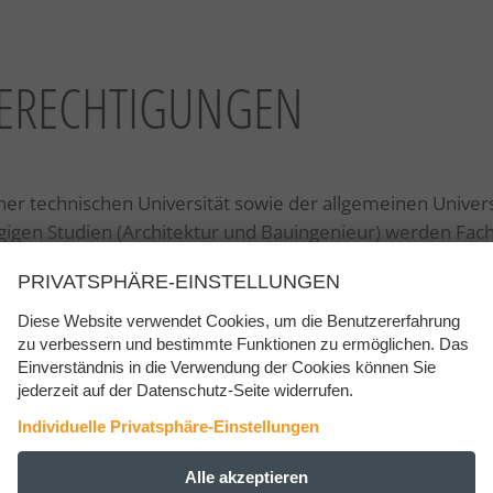
BERECHTIGUNGEN
er technischen Universität sowie der allgemeinen Univer
ägigen Studien (Architektur und Bauingenieur) werden F
lviert werden. Man kann somit bis zu einem Jahr einspare
PRIVATSPHÄRE-EINSTELLUNGEN
ifikation in der EU gemäß Anhang III der Richtlinie 2005
Diese Website verwendet Cookies, um die Benutzererfahrung
zu verbessern und bestimmte Funktionen zu ermöglichen. Das
Einverständnis in die Verwendung der Cookies können Sie
nach 5 Schuljahren R
jederzeit auf der Datenschutz-Seite widerrufen.
abgeschlossene Berufsa
Individuelle Privatsphäre-Einstellungen
DIPLOMNIVEAU
Studienberechtigung f
ESSENZIELL
Alle akzeptieren
+