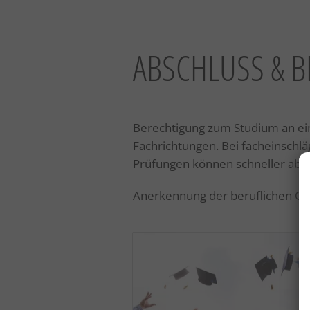
ABSCHLUSS & 
Berechtigung zum Studium an ein
Fachrichtungen. Bei facheinschl
Prüfungen können schneller abso
Anerkennung der beruflichen Qual