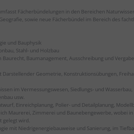
Browserfenster geschlossen werden.
bieten.
Name
Beschreibung
 umfasst Fächerbündelungen in den Bereichen Naturwissen
CONSENT
Dieses Cookie speichert die Privatsphä
Matomo Bakehouse
Geografie, sowie neue Fächerbündel im Bereich des facht
Einstellungen von Google.
Matomo ist eine Open-Source-Anwendung für die
NID
Dieses Cookie enthält eine eindeutige I
Webanalyse.
über die Ihre bevorzugten Einstellungen
gie und Bauphysik
andere Informationen gespeichert werd
(
Datenschutz des Anbieters
)
tonbau, Stahl- und Holzbau
1P_JAR
Dieser Google-Cookie wird zur Optimie
m Baurecht, Baumanagement, Ausschreibung und Vergabe,
von Werbung eingesetzt, um für Nutzer
relevante Anzeigen bereitzustellen, Beri
zur Kampagnenleistung zu verbessern 
it Darstellender Geometrie, Konstruktionsübungen, Freiha
um zu vermeiden, dass ein Nutzer
dieselben Anzeigen mehrmals sieht.
nissen im Vermessungswesen, Siedlungs- und Wasserbau,
enbau usw.
twurf, Einreichplanung, Polier- und Detailplanung, Modell
eich Maurerei, Zimmerei und Baunebengewerbe, wobei in Z
 gelegt wird.
ie mit Niedrigenergiebauweise und Sanierung, im Tiefb