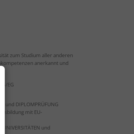
sität zum Studium aller anderen
achkompetenzen anerkannt und
n.
/36/EG
EIFE- und DIPLOMPRÜFUNG
usbildung mit EU-
ür UNIVERSITÄTEN und