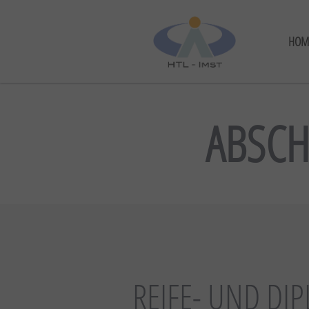
HOM
ABSCH
REIFE- UND D