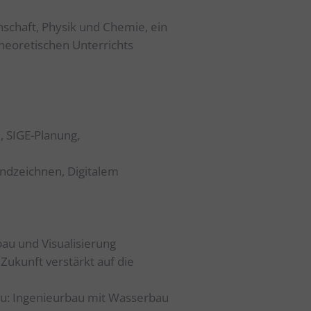
Dauer
Host
schaft, Physik und Chemie, ein
re-
2 Jahr(e)
.google.com
heoretischen Unterrichts
D,
6 Monat(e)
.google.com
 und
en.
rung
1 Monat(e)
.google.com
 SIGE-Planung,
chte
oder
ndzeichnen, Digitalem
bau und Visualisierung
ukunft verstärkt auf die
au: Ingenieurbau mit Wasserbau