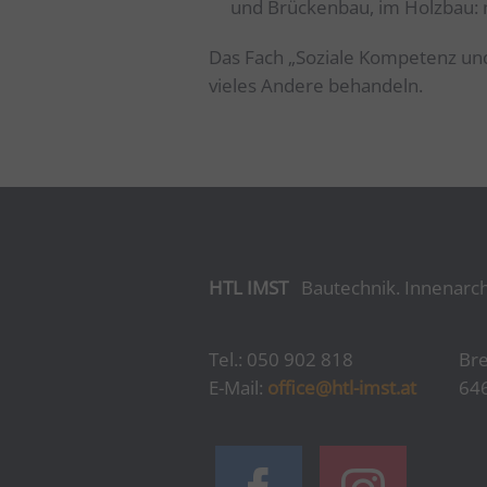
und Brückenbau, im Holzbau: 
Das Fach „Soziale Kompetenz und
vieles Andere behandeln.
HTL IMST
Bautechnik. Innenarch
Tel.: 050 902 818
Bre
E-Mail:
office@htl-imst.at
64