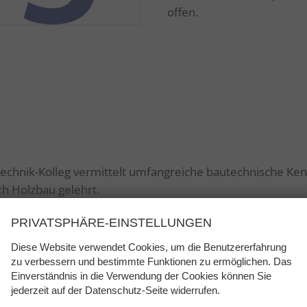
offen.
chnik-Kolleg vermittelt umfangreiche bautechnische Kenn
ch Holzbau gelehrt.
PRIVATSPHÄRE-EINSTELLUNGEN
Diese Website verwendet Cookies, um die Benutzererfahrung
zu verbessern und bestimmte Funktionen zu ermöglichen. Das
dauert das Kompaktstudium am Bautechnik-Kolleg 4,5 ode
Einverständnis in die Verwendung der Cookies können Sie
f-Tage-Woche
statt. Das zu absolvierende Stundenausmaß 
jederzeit auf der Datenschutz-Seite widerrufen.