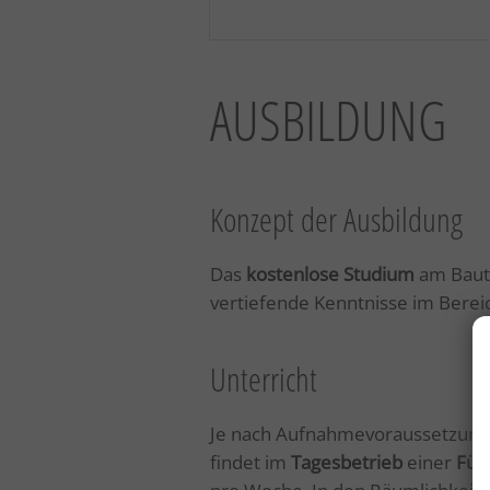
AUSBILDUNG
Konzept der Ausbildung
Das
kostenlose Studium
am Baute
vertiefende Kenntnisse im Berei
Unterricht
Je nach Aufnahmevoraussetzung 
findet im
Tagesbetrieb
einer
Fün