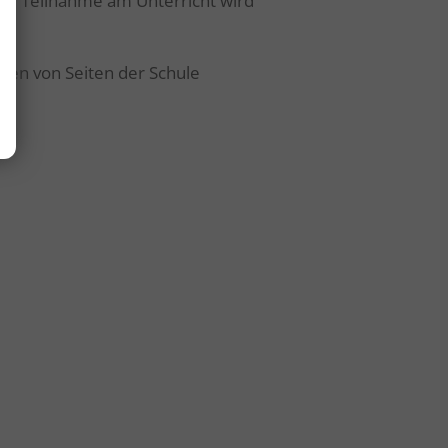
ige Teilnahme am Unterricht wird
den von Seiten der Schule
Dauer
Host
1 Jahr(e)
htl-imst.at
Dauer
Host
n
Session
htl-imst.at
 zu
Dauer
Host