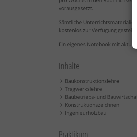
pro Woche. In den Räumlichkeite
vorausgesetzt.
Sämtliche Unterrichtsmaterialie
kostenlos zur Verfügung gestellt.
Ein eigenes Notebook mit aktuell
Inhalte
Baukonstruktionslehre
Tragwerkslehre
Baubetriebs- und Bauwirtscha
Konstruktionszeichnen
Ingenieurholzbau
Praktikum