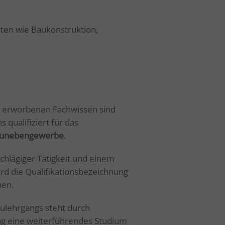
ten wie Baukonstruktion,
g erworbenen Fachwissen sind
 qualifiziert für das
unebengewerbe
.
schlägiger Tätigkeit und einem
ird die Qualifikationsbezeichnung
hen.
ulehrgangs steht durch
ng eine weiterführendes Studium